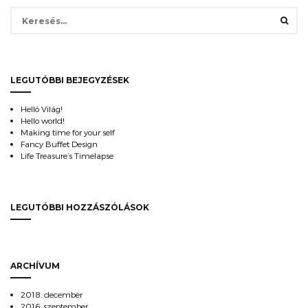
Keresés:
LEGUTÓBBI BEJEGYZÉSEK
Helló Világ!
Hello world!
Making time for your self
Fancy Buffet Design
Life Treasure’s Timelapse
LEGUTÓBBI HOZZÁSZÓLÁSOK
ARCHÍVUM
2018. december
2016. szeptember