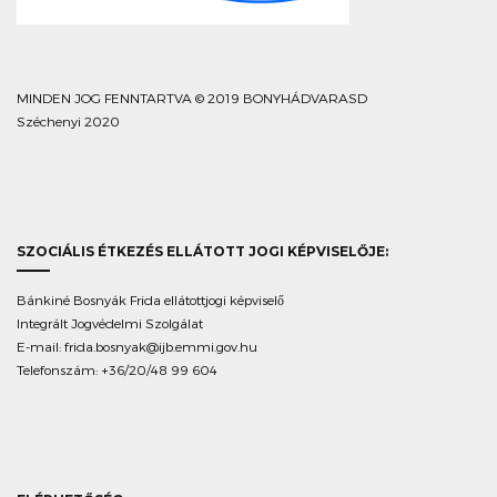
MINDEN JOG FENNTARTVA © 2019 BONYHÁDVARASD
Széchenyi 2020
SZOCIÁLIS ÉTKEZÉS ELLÁTOTT JOGI KÉPVISELŐJE:
Bánkiné Bosnyák Frida ellátottjogi képviselő
Integrált Jogvédelmi Szolgálat
E-mail:
frida.bosnyak@ijb.emmi.gov.hu
Telefonszám: +36/20/48 99 604