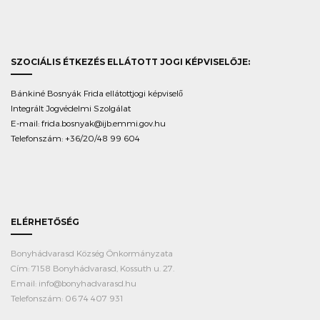
SZOCIÁLIS ÉTKEZÉS ELLÁTOTT JOGI KÉPVISELŐJE:
Bánkiné Bosnyák Frida ellátottjogi képviselő
Integrált Jogvédelmi Szolgálat
E-mail:
frida.bosnyak@ijb.emmi.gov.hu
Telefonszám: +36/20/48 99 604
ELÉRHETŐSÉG
Bonyhádvarasd Község Önkormányzata
Cím: 7158 Bonyhádvarasd, Kossuth u. 27.
Email: info@bonyhadvarasd.hu
Telefonszám: 06 74 407 931