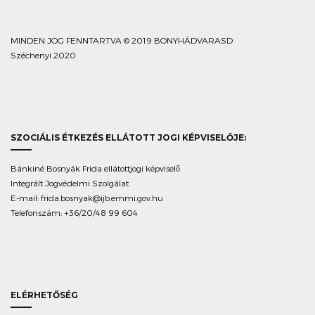
MINDEN JOG FENNTARTVA © 2019 BONYHÁDVARASD
Széchenyi 2020
SZOCIÁLIS ÉTKEZÉS ELLÁTOTT JOGI KÉPVISELŐJE:
Bánkiné Bosnyák Frida ellátottjogi képviselő
Integrált Jogvédelmi Szolgálat
E-mail:
frida.bosnyak@ijb.emmi.gov.hu
Telefonszám: +36/20/48 99 604
ELÉRHETŐSÉG