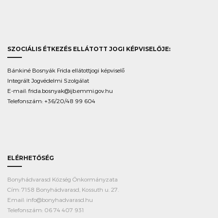
SZOCIÁLIS ÉTKEZÉS ELLÁTOTT JOGI KÉPVISELŐJE:
Bánkiné Bosnyák Frida ellátottjogi képviselő
Integrált Jogvédelmi Szolgálat
E-mail:
frida.bosnyak@ijb.emmi.gov.hu
Telefonszám: +36/20/48 99 604
ELÉRHETŐSÉG
Bonyhádvarasd Község Önkormányzata
Cím: 7158 Bonyhádvarasd, Kossuth u. 27.
Email: info@bonyhadvarasd.hu
Telefonszám: 06 74 407 931