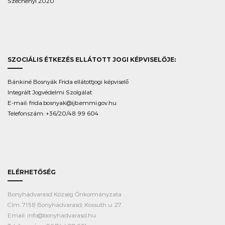
Széchenyi 2020
SZOCIÁLIS ÉTKEZÉS ELLÁTOTT JOGI KÉPVISELŐJE:
Bánkiné Bosnyák Frida ellátottjogi képviselő
Integrált Jogvédelmi Szolgálat
E-mail:
frida.bosnyak@ijb.emmi.gov.hu
Telefonszám: +36/20/48 99 604
ELÉRHETŐSÉG
Bonyhádvarasd Község Önkormányzata
Cím: 7158 Bonyhádvarasd, Kossuth u. 27.
Email: info@bonyhadvarasd.hu