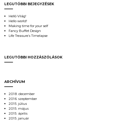
LEGUTÓBBI BEJEGYZÉSEK
Helló Világ!
Hello world!
Making time for your self
Fancy Buffet Design
Life Treasure’s Timelapse
LEGUTÓBBI HOZZÁSZÓLÁSOK
ARCHÍVUM
2018. december
2016. szeptember
2015. július
2015. május
2015. április
2015. január