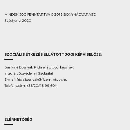
MINDEN JOG FENNTARTVA © 2019 BONYHÁDVARASD
Széchenyi 2020
SZOCIÁLIS ÉTKEZÉS ELLÁTOTT JOGI KÉPVISELŐJE:
Bánkiné Bosnyák Frida ellátottjogi képviselő
Integrált Jogvédelmi Szolgálat
E-mail:
frida.bosnyak@ijb.emmi.gov.hu
Telefonszám: +36/20/48 99 604
ELÉRHETŐSÉG