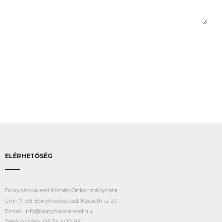
ELÉRHETŐSÉG
Bonyhádvarasd Község Önkormányzata
Cím: 7158 Bonyhádvarasd, Kossuth u. 27.
Email: info@bonyhadvarasd.hu
Telefonszám: 06 74 407 931