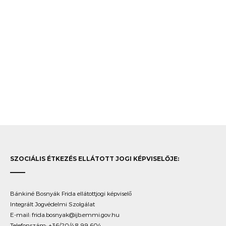
SZOCIÁLIS ÉTKEZÉS ELLÁTOTT JOGI KÉPVISELŐJE:
Bánkiné Bosnyák Frida ellátottjogi képviselő
Integrált Jogvédelmi Szolgálat
E-mail:
frida.bosnyak@ijb.emmi.gov.hu
Telefonszám: +36/20/48 99 604