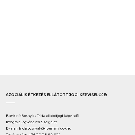
SZOCIÁLIS ÉTKEZÉS ELLÁTOTT JOGI KÉPVISELŐJE:
Bánkiné Bosnyák Frida ellátottjogi képviselő
Integrált Jogvédelmi Szolgálat
E-mail:
frida.bosnyak@ijb.emmi.gov.hu
Telefonszám: +36/20/48 99 604