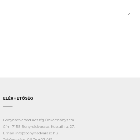
ELÉRHETŐSÉG
Bonyhádvarasd Község Önkormányzata
Cím: 7158 Bonyhádvarasd, Kossuth u. 27.
Email: info@bonyhadvarasd.hu
Telefonszám: 06 74 407 931