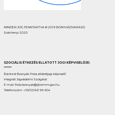
MINDEN JOG FENNTARTVA © 2019 BONYHÁDVARASD
Széchenyi 2020
SZOCIÁLIS ÉTKEZÉS ELLÁTOTT JOGI KÉPVISELŐJE:
Bánkiné Bosnyák Frida ellátottjogi képviselő
Integrált Jogvédelmi Szolgálat
E-mail:
frida.bosnyak@ijb.emmi.gov.hu
Telefonszám: +36/20/48 99 604