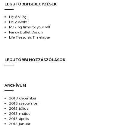
LEGUTÓBBI BEJEGYZÉSEK
Helló Világ!
Hello world!
Making time for your self
Fancy Buffet Design
Life Treasure’s Timelapse
LEGUTÓBBI HOZZÁSZÓLÁSOK
ARCHÍVUM
2018. december
2016. szeptember
2015. július
2015. május
2015. április
2015. január