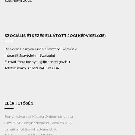
Széchenyi 2020
SZOCIÁLIS ÉTKEZÉS ELLÁTOTT JOGI KÉPVISELŐJE:
Bánkiné Bosnyák Frida ellátottjogi képviselő
Integrált Jogvédelmi Szolgálat
E-mail:
frida.bosnyak@ijb.emmi.gov.hu
Telefonszám: +36/20/48 99 604
ELÉRHETŐSÉG
Bonyhádvarasd Község Önkormányzata
Cím: 7158 Bonyhádvarasd, Kossuth u. 27.
Email: info@bonyhadvarasd.hu