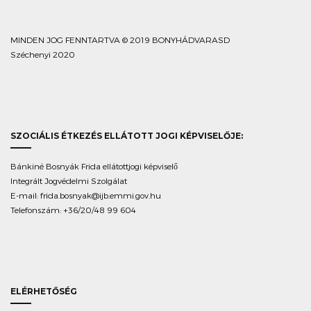
MINDEN JOG FENNTARTVA © 2019 BONYHÁDVARASD
Széchenyi 2020
SZOCIÁLIS ÉTKEZÉS ELLÁTOTT JOGI KÉPVISELŐJE:
Bánkiné Bosnyák Frida ellátottjogi képviselő
Integrált Jogvédelmi Szolgálat
E-mail:
frida.bosnyak@ijb.emmi.gov.hu
Telefonszám: +36/20/48 99 604
ELÉRHETŐSÉG