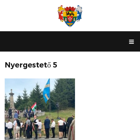
Nyergestető 5