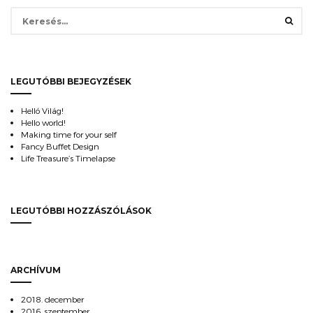
Keresés:
LEGUTÓBBI BEJEGYZÉSEK
Helló Világ!
Hello world!
Making time for your self
Fancy Buffet Design
Life Treasure’s Timelapse
LEGUTÓBBI HOZZÁSZÓLÁSOK
ARCHÍVUM
2018. december
2016. szeptember