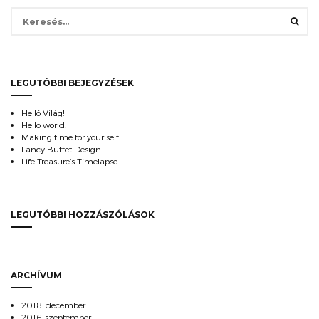
Keresés:
LEGUTÓBBI BEJEGYZÉSEK
Helló Világ!
Hello world!
Making time for your self
Fancy Buffet Design
Life Treasure’s Timelapse
LEGUTÓBBI HOZZÁSZÓLÁSOK
ARCHÍVUM
2018. december
2016. szeptember